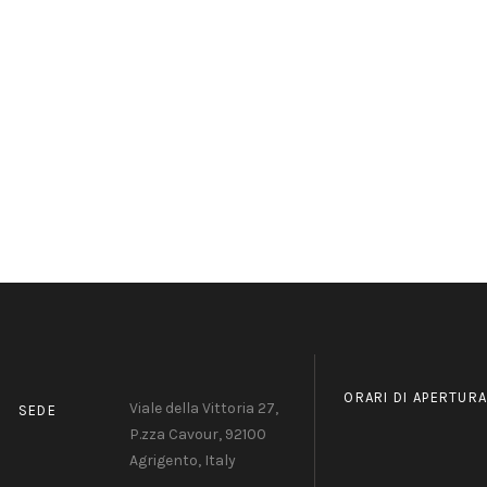
ORARI DI APERTUR
Viale della Vittoria 27,
SEDE
P.zza Cavour, 92100
Agrigento, Italy