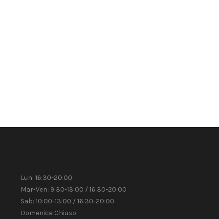
Lun: 16:30-20:00
A
Mar-Ven: 9:30-13:00 / 16:30-20:00
Sab: 10:00-13:00 / 16:30-20:00
Domenica Chiuso