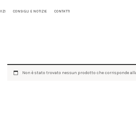
HOME
VIZI
CONSIGLI E NOTIZIE
CONTATTI
CHI SIAMO
SERVIZI
CONSIGLI E NOTIZIE
CONTATTI
Non è stato trovato nessun prodotto che corrisponde alla