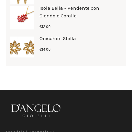
Isola Bella - Pendente con
Ciondolo Corallo
€
12
.
00
Orecchini Stella
€
14
.
00
D’A Gioielli D’Angelo Srl