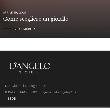
APRILE 19, 2021
Come scegliere un gioiello

READ MORE
D’A Gioielli D’Angelo Srl
P.IVA 06344250821 | gioiellidangelo@pec.it
SEDE